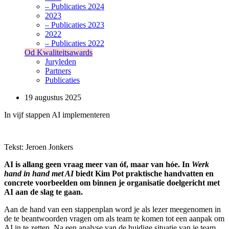
– Publicaties 2024
2023
– Publicaties 2023
2022
– Publicaties 2022
Od Kwaliteitsawards
Juryleden
Partners
Publicaties
19 augustus 2025
In vijf stappen AI implementeren
Tekst: Jeroen Jonkers
AI is allang geen vraag meer van óf, maar van hóe. In
Werk
hand in hand met AI
biedt Kim Pot praktische handvatten en
concrete voorbeelden om binnen je organisatie doelgericht met
AI aan de slag te gaan.
Aan de hand van een stappenplan word je als lezer meegenomen in
de te beant­woorden vragen om als team te komen tot een aanpak om
AI in te zetten. Na een analyse van de huidige situatie van je team,