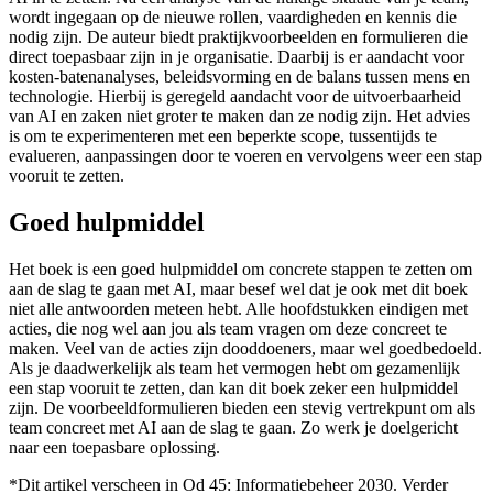
wordt ingegaan op de nieuwe rollen, vaardigheden en kennis die
nodig zijn. De auteur biedt praktijkvoorbeelden en formulieren die
direct toepasbaar zijn in je organisatie. Daarbij is er aandacht voor
kosten-batenanalyses, beleidsvorming en de balans tussen mens en
technologie. Hierbij is geregeld aandacht voor de uitvoer­baarheid
van AI en zaken niet groter te maken dan ze nodig zijn. Het advies
is om te experimenteren met een beperkte scope, tussentijds te
evalueren, aanpassingen door te voeren en vervolgens weer een stap
vooruit te zetten.
Goed hulpmiddel
Het boek is een goed hulpmiddel om concrete stappen te zetten om
aan de slag te gaan met AI, maar besef wel dat je ook met dit boek
niet alle antwoorden meteen hebt. Alle hoofdstukken eindigen met
acties, die nog wel aan jou als team vragen om deze concreet te
maken. Veel van de acties zijn dooddoeners, maar wel goedbedoeld.
Als je daadwerkelijk als team het vermogen hebt om gezamenlijk
een stap vooruit te zetten, dan kan dit boek zeker een hulpmiddel
zijn. De voorbeeldformulieren bieden een stevig vertrekpunt om als
team concreet met AI aan de slag te gaan. Zo werk je doelgericht
naar een toepasbare oplossing.
*Dit artikel verscheen in Od 45: Informatiebeheer 2030. Verder