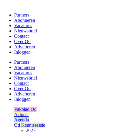
Ga
naar
Partners
de
Abonneren
inhoud
Vacatures
Nieuwsbrief
Contact
Over Od
Adverteren
Inloggen
Partners
Abonneren
Vacatures
Nieuwsbrief
Contact
Over Od
Adverteren
Inloggen
Vakblad Od
Actueel
Agenda
Od Kennissessie
2027